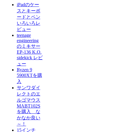
iPadのケー
スとキーボ
ードとペン
いろいろレ
ビュー
teenage
engineering
のミキサー
EP-136 K.O.
sidekick レビ
ュー
Ryzen 9
5900XTを購
入
サンワダイ
レクトのエ
ルゴマウス
MABT102S
を購入 な
かなか良い
～！
15インチ