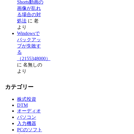
Shorts動画の
画像が乱れ
る場合の対
処法
に
老
より
Windowsで
バックアッ
プが失敗す
る
（2155348000）
に
名無しの
より
カテゴリー
株式投資
DTM
オーディオ
パソコン
入力機器
PCのソフト