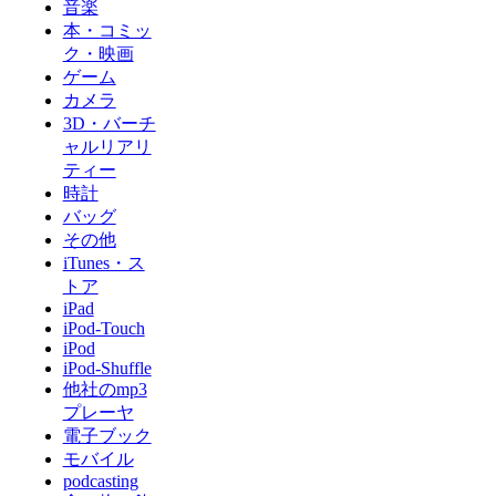
音楽
本・コミッ
ク・映画
ゲーム
カメラ
3D・バーチ
ャルリアリ
ティー
時計
バッグ
その他
iTunes・ス
トア
iPad
iPod-Touch
iPod
iPod-Shuffle
他社のmp3
プレーヤ
電子ブック
モバイル
podcasting