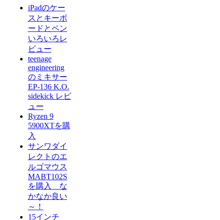
iPadのケー
スとキーボ
ードとペン
いろいろレ
ビュー
teenage
engineering
のミキサー
EP-136 K.O.
sidekick レビ
ュー
Ryzen 9
5900XTを購
入
サンワダイ
レクトのエ
ルゴマウス
MABT102S
を購入 な
かなか良い
～！
15インチ