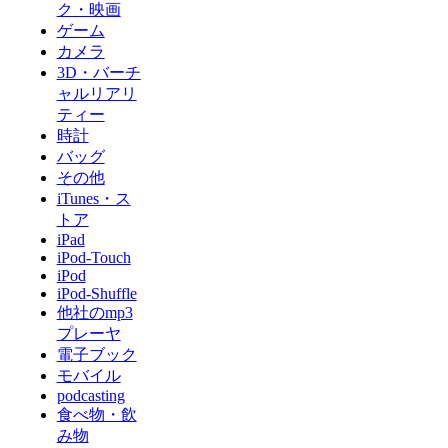
ク・映画
ゲーム
カメラ
3D・バーチ
ャルリアリ
ティー
時計
バッグ
その他
iTunes・ス
トア
iPad
iPod-Touch
iPod
iPod-Shuffle
他社のmp3
プレーヤ
電子ブック
モバイル
podcasting
食べ物・飲
み物