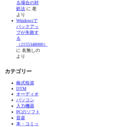
る場合の対
処法
に
老
より
Windowsで
バックアッ
プが失敗す
る
（2155348000）
に
名無しの
より
カテゴリー
株式投資
DTM
オーディオ
パソコン
入力機器
PCのソフト
音楽
本・コミッ