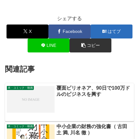
シェアする
X
Facebook
はてブ
LINE
コピー
関連記事
覆面ビリオネア、90日で100万ド
本・コミック・映画
ルのビジネスを興す
中小企業の財務の強化書（ 古田
本・コミック・映画
土 満, 川名 徹 ）