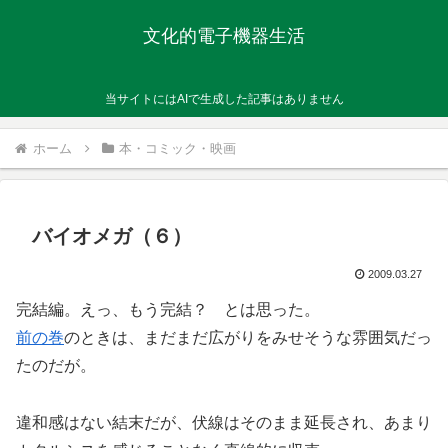
文化的電子機器生活
当サイトにはAIで生成した記事はありません
ホーム
本・コミック・映画
バイオメガ（６）
2009.03.27
完結編。えっ、もう完結？ とは思った。
前の巻
のときは、まだまだ広がりをみせそうな雰囲気だっ
たのだが。
違和感はない結末だが、伏線はそのまま延長され、あまり