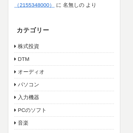
（2155348000）
に
名無しの
より
カテゴリー
株式投資
DTM
オーディオ
パソコン
入力機器
PCのソフト
音楽