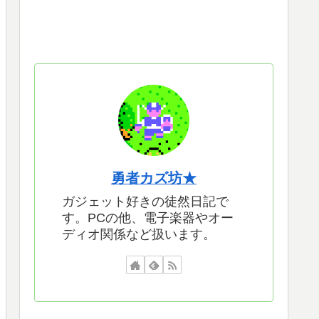
勇者カズ坊★
ガジェット好きの徒然日記で
す。PCの他、電子楽器やオー
ディオ関係など扱います。