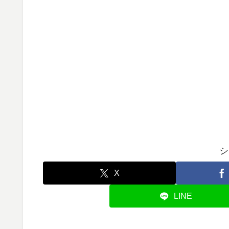
シ
X
LINE