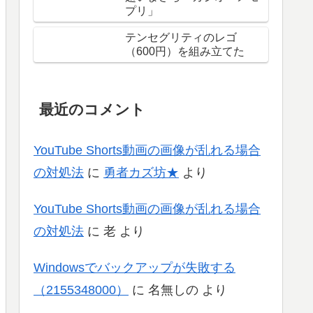
プリ」
テンセグリティのレゴ
（600円）を組み立てた
最近のコメント
YouTube Shorts動画の画像が乱れる場合
の対処法
に
勇者カズ坊★
より
YouTube Shorts動画の画像が乱れる場合
の対処法
に
老
より
Windowsでバックアップが失敗する
（2155348000）
に
名無しの
より