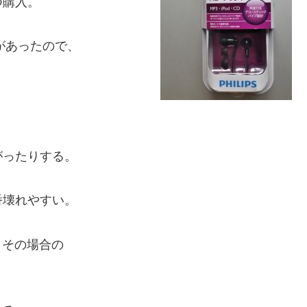
つ購入。
があったので、
がったりする。
番壊れやすい。
り、その場合の