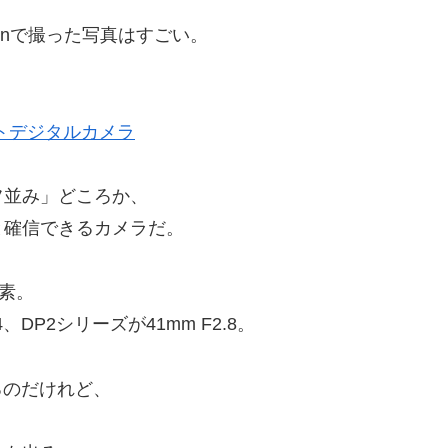
onで撮った写真はすごい。
パクトデジタルカメラ
フ並み」どころか、
と確信できるカメラだ。
画素。
、DP2シリーズが41mm F2.8。
るのだけれど、
。