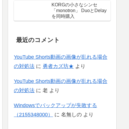
KORGの小さなシンセ
「monotron」 DuoとDelay
を同時購入
最近のコメント
YouTube Shorts動画の画像が乱れる場合
の対処法
に
勇者カズ坊★
より
YouTube Shorts動画の画像が乱れる場合
の対処法
に
老
より
Windowsでバックアップが失敗する
（2155348000）
に
名無しの
より