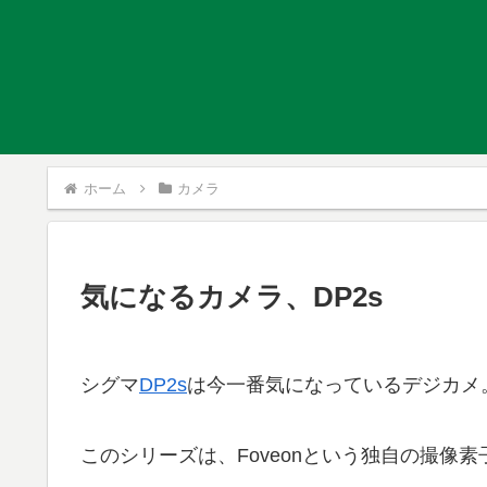
ホーム
カメラ
気になるカメラ、DP2s
シグマ
DP2s
は今一番気になっているデジカメ
このシリーズは、Foveonという独自の撮像