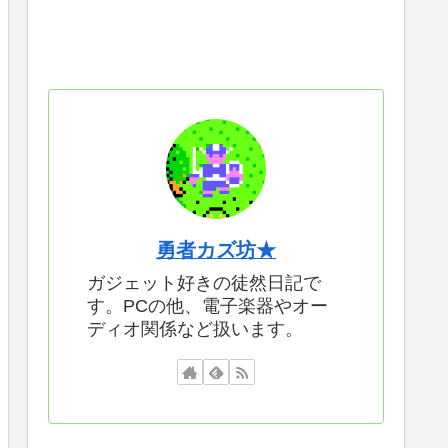
勇者カズ坊★
ガジェット好きの徒然日記で
す。PCの他、電子楽器やオー
ディオ関係など扱います。