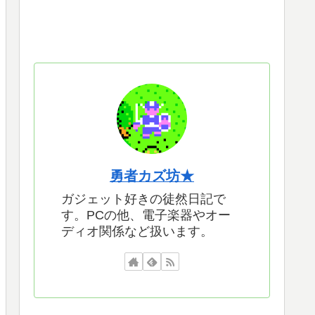
勇者カズ坊★
ガジェット好きの徒然日記で
す。PCの他、電子楽器やオー
ディオ関係など扱います。