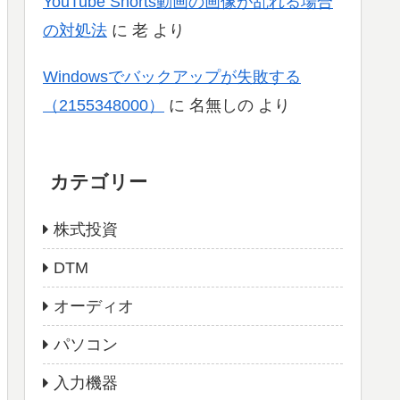
YouTube Shorts動画の画像が乱れる場合
の対処法
に
老
より
Windowsでバックアップが失敗する
（2155348000）
に
名無しの
より
カテゴリー
株式投資
DTM
オーディオ
パソコン
入力機器