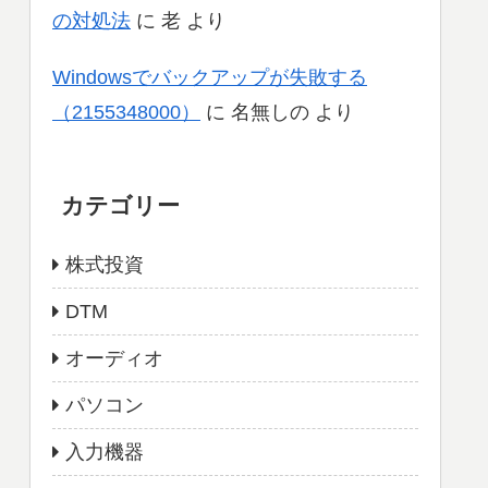
の対処法
に
老
より
Windowsでバックアップが失敗する
（2155348000）
に
名無しの
より
カテゴリー
株式投資
DTM
オーディオ
パソコン
入力機器