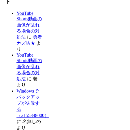
ト
YouTube
Shorts動画の
画像が乱れ
る場合の対
処法
に
勇者
カズ坊★
よ
り
YouTube
Shorts動画の
画像が乱れ
る場合の対
処法
に
老
より
Windowsで
バックアッ
プが失敗す
る
（2155348000）
に
名無しの
より