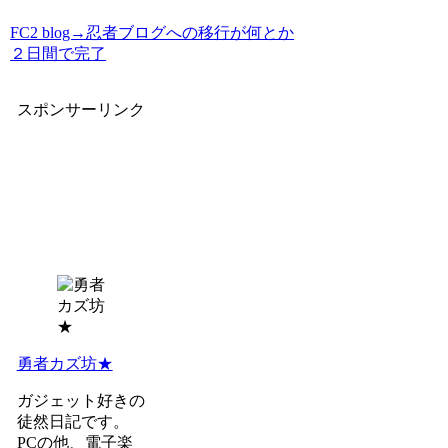
FC2 blog→忍者ブログへの移行が何とか
２日間で完了
スポンサーリンク
勇者カズ坊★
ガジェット好きの
徒然日記です。
PCの他、電子楽