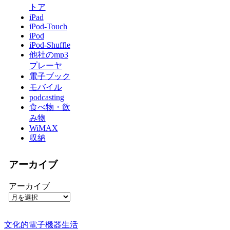
トア
iPad
iPod-Touch
iPod
iPod-Shuffle
他社のmp3
プレーヤ
電子ブック
モバイル
podcasting
食べ物・飲
み物
WiMAX
収納
アーカイブ
アーカイブ
文化的電子機器生活