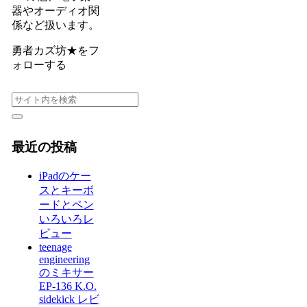
器やオーディオ関
係など扱います。
勇者カズ坊★をフ
ォローする
最近の投稿
iPadのケー
スとキーボ
ードとペン
いろいろレ
ビュー
teenage
engineering
のミキサー
EP-136 K.O.
sidekick レビ