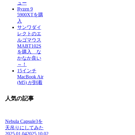
ュー
Ryzen 9
5900XTを購
入
サンワダイ
レクトのエ
ルゴマウス
MABT102S
を購入 な
かなか良い
～！
15インチ
MacBook Air
(M5) が到着
人気の記事
Nebula Capsule3を
天吊りにしてみた
2025.01.04
2025.10.02