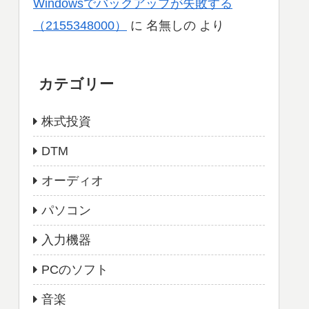
Windowsでバックアップが失敗する
（2155348000）
に
名無しの
より
カテゴリー
株式投資
DTM
オーディオ
パソコン
入力機器
PCのソフト
音楽