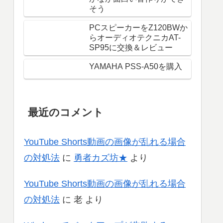
そう
PCスピーカーをZ120BWか
らオーディオテクニカAT-
SP95に交換＆レビュー
YAMAHA PSS-A50を購入
最近のコメント
YouTube Shorts動画の画像が乱れる場合
の対処法
に
勇者カズ坊★
より
YouTube Shorts動画の画像が乱れる場合
の対処法
に
老
より