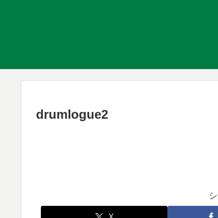
drumlogue2
シ
X