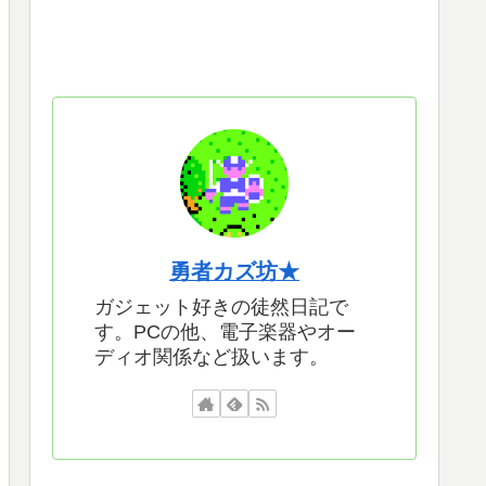
勇者カズ坊★
ガジェット好きの徒然日記で
す。PCの他、電子楽器やオー
ディオ関係など扱います。