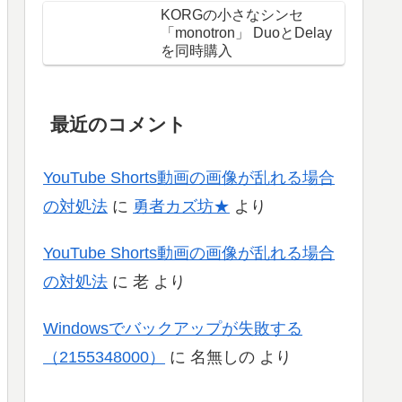
KORGの小さなシンセ
「monotron」 DuoとDelay
を同時購入
最近のコメント
YouTube Shorts動画の画像が乱れる場合
の対処法
に
勇者カズ坊★
より
YouTube Shorts動画の画像が乱れる場合
の対処法
に
老
より
Windowsでバックアップが失敗する
（2155348000）
に
名無しの
より