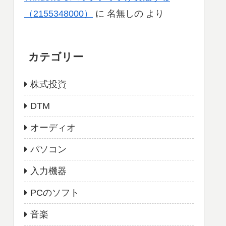
（2155348000）
に
名無しの
より
カテゴリー
株式投資
DTM
オーディオ
パソコン
入力機器
PCのソフト
音楽