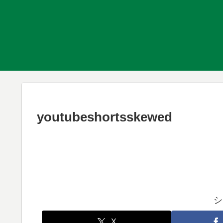
youtubeshortsskewed
シ
X