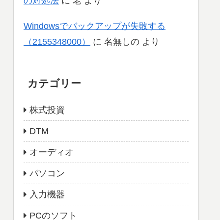
の対処法
に
老
より
Windowsでバックアップが失敗する
（2155348000）
に
名無しの
より
カテゴリー
株式投資
DTM
オーディオ
パソコン
入力機器
PCのソフト