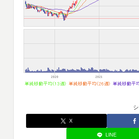
シ
X
LINE