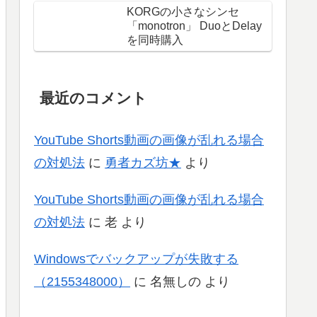
KORGの小さなシンセ
「monotron」 DuoとDelay
を同時購入
最近のコメント
YouTube Shorts動画の画像が乱れる場合
の対処法
に
勇者カズ坊★
より
YouTube Shorts動画の画像が乱れる場合
の対処法
に
老
より
Windowsでバックアップが失敗する
（2155348000）
に
名無しの
より