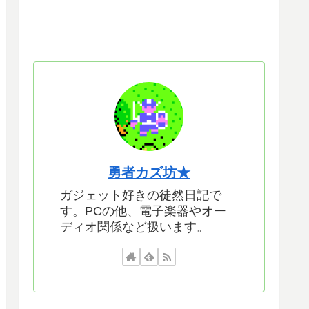
勇者カズ坊★
ガジェット好きの徒然日記で
す。PCの他、電子楽器やオー
ディオ関係など扱います。