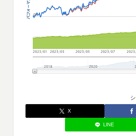
シ
X
LINE