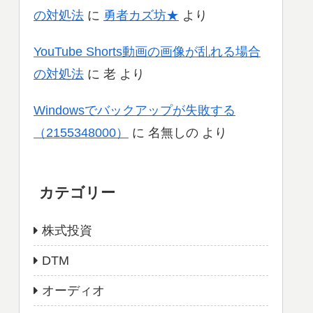
の対処法
に
勇者カズ坊★
より
YouTube Shorts動画の画像が乱れる場合
の対処法
に
老
より
Windowsでバックアップが失敗する
（2155348000）
に
名無しの
より
カテゴリー
株式投資
DTM
オーディオ