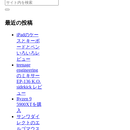
最近の投稿
iPadのケー
スとキーボ
ードとペン
いろいろレ
ビュー
teenage
engineering
のミキサー
EP-136 K.O.
sidekick レビ
ュー
Ryzen 9
5900XTを購
入
サンワダイ
レクトのエ
ルゴマウス