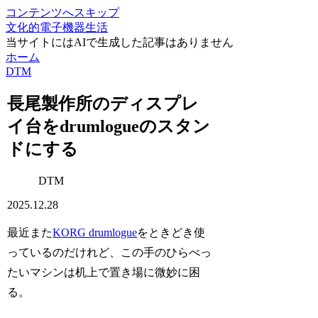
コンテンツへスキップ
文化的電子機器生活
当サイトにはAIで生成した記事はありません
ホーム
DTM
長尾製作所のディスプレ
イ台をdrumlogueのスタン
ドにする
DTM
2025.12.28
最近また
KORG drumlogue
をときどき使
っているのだけれど、この手のひらべっ
たいマシンは机上で置き場に微妙に困
る。