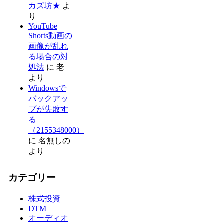
カズ坊★
よ
り
YouTube
Shorts動画の
画像が乱れ
る場合の対
処法
に
老
より
Windowsで
バックアッ
プが失敗す
る
（2155348000）
に
名無しの
より
カテゴリー
株式投資
DTM
オーディオ