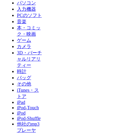
パソコン
入力機器
PCのソフト
音楽
本・コミッ
ク・映画
ゲーム
カメラ
3D・バーチ
ャルリアリ
ティー
時計
バッグ
その他
iTunes・ス
トア
iPad
iPod-Touch
iPod
iPod-Shuffle
他社のmp3
プレーヤ