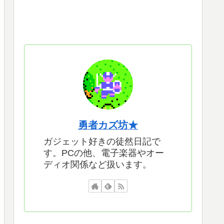
勇者カズ坊★
ガジェット好きの徒然日記で
す。PCの他、電子楽器やオー
ディオ関係など扱います。