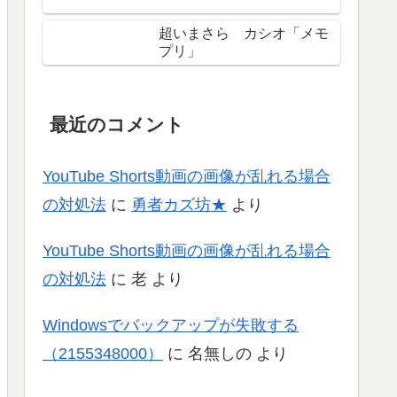
超いまさら カシオ「メモ
プリ」
最近のコメント
YouTube Shorts動画の画像が乱れる場合
の対処法
に
勇者カズ坊★
より
YouTube Shorts動画の画像が乱れる場合
の対処法
に
老
より
Windowsでバックアップが失敗する
（2155348000）
に
名無しの
より