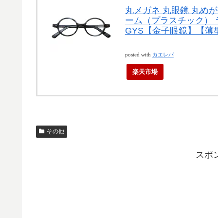
丸メガネ 丸眼鏡 丸めが
ーム（プラスチック） 
GYS【金子眼鏡】【
posted with
カエレバ
楽天市場
その他
スポ