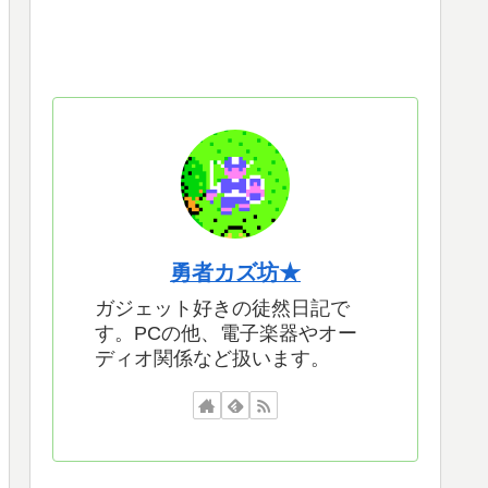
勇者カズ坊★
ガジェット好きの徒然日記で
す。PCの他、電子楽器やオー
ディオ関係など扱います。