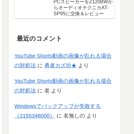
PCスピーカーをZ120BWか
らオーディオテクニカAT-
SP95に交換＆レビュー
最近のコメント
YouTube Shorts動画の画像が乱れる場合
の対処法
に
勇者カズ坊★
より
YouTube Shorts動画の画像が乱れる場合
の対処法
に
老
より
Windowsでバックアップが失敗する
（2155348000）
に
名無しの
より