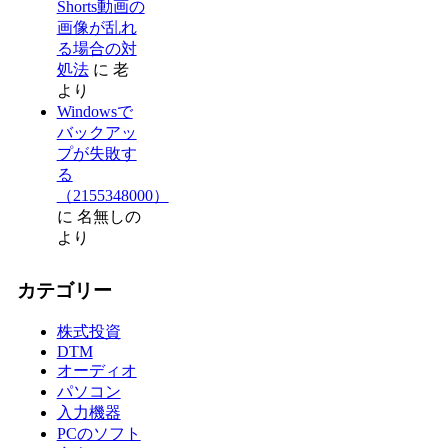
Shorts動画の
画像が乱れ
る場合の対
処法
に
老
より
Windowsで
バックアッ
プが失敗す
る
（2155348000）
に
名無しの
より
カテゴリー
株式投資
DTM
オーディオ
パソコン
入力機器
PCのソフト