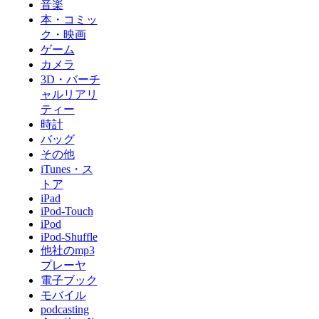
音楽
本・コミッ
ク・映画
ゲーム
カメラ
3D・バーチ
ャルリアリ
ティー
時計
バッグ
その他
iTunes・ス
トア
iPad
iPod-Touch
iPod
iPod-Shuffle
他社のmp3
プレーヤ
電子ブック
モバイル
podcasting