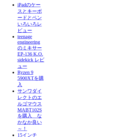
iPadのケー
スとキーボ
ードとペン
いろいろレ
ビュー
teenage
engineering
のミキサー
EP-136 K.O.
sidekick レビ
ュー
Ryzen 9
5900XTを購
入
サンワダイ
レクトのエ
ルゴマウス
MABT102S
を購入 な
かなか良い
～！
15インチ