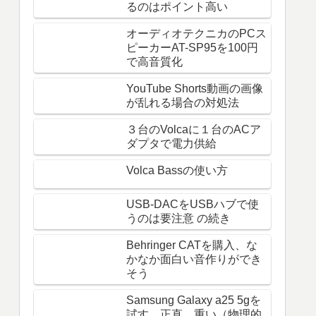
るのはポイント高い
オーディオテクニカのPCス
ピーカーAT-SP95を100円
で高音質化
YouTube Shorts動画の画像
が乱れる場合の対処法
３台のVolcaに１台のACア
ダプタで電力供給
Volca Bassの使い方
USB-DACをUSBハブで使
うのは要注意 の続き
Behringer CATを購入、な
かなか面白い音作りができ
そう
Samsung Galaxy a25 5gを
試す。正直、重い（物理的