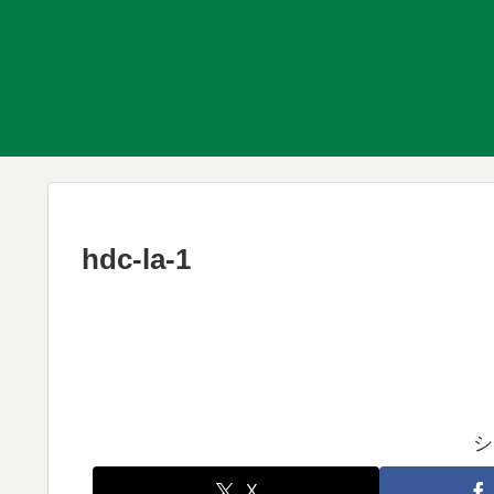
hdc-la-1
シ
X