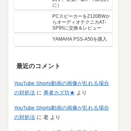
に）
PCスピーカーをZ120BWか
らオーディオテクニカAT-
SP95に交換＆レビュー
YAMAHA PSS-A50を購入
最近のコメント
YouTube Shorts動画の画像が乱れる場合
の対処法
に
勇者カズ坊★
より
YouTube Shorts動画の画像が乱れる場合
の対処法
に
老
より