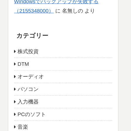
Windowsでバックアップが失敗する
（2155348000）
に
名無しの
より
カテゴリー
株式投資
DTM
オーディオ
パソコン
入力機器
PCのソフト
音楽