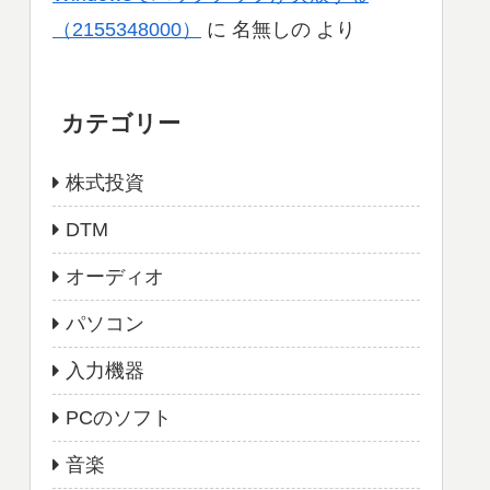
（2155348000）
に
名無しの
より
カテゴリー
株式投資
DTM
オーディオ
パソコン
入力機器
PCのソフト
音楽