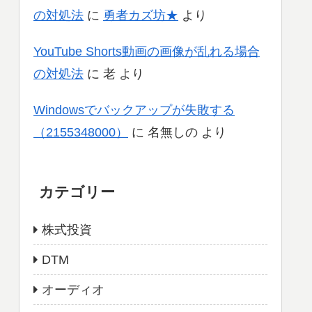
の対処法
に
勇者カズ坊★
より
YouTube Shorts動画の画像が乱れる場合
の対処法
に
老
より
Windowsでバックアップが失敗する
（2155348000）
に
名無しの
より
カテゴリー
株式投資
DTM
オーディオ