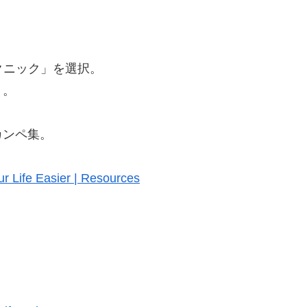
クニック」を選択。
う。
カンペ集。
r Life Easier | Resources