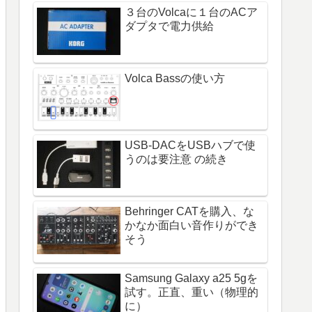
３台のVolcaに１台のACア
ダプタで電力供給
Volca Bassの使い方
USB-DACをUSBハブで使
うのは要注意 の続き
Behringer CATを購入、な
かなか面白い音作りができ
そう
Samsung Galaxy a25 5gを
試す。正直、重い（物理的
に）