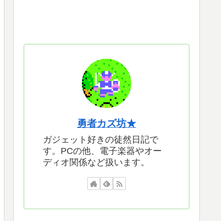
勇者カズ坊★
ガジェット好きの徒然日記で
す。PCの他、電子楽器やオー
ディオ関係など扱います。