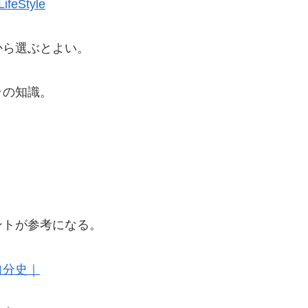
eStyle
から選ぶとよい。
ラの知識。
ントが参考になる。
自分史｜