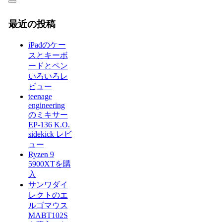
最近の投稿
iPadのケー
スとキーボ
ードとペン
いろいろレ
ビュー
teenage
engineering
のミキサー
EP-136 K.O.
sidekick レビ
ュー
Ryzen 9
5900XTを購
入
サンワダイ
レクトのエ
ルゴマウス
MABT102S