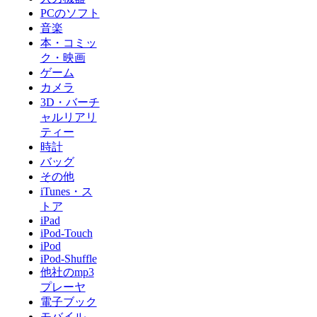
PCのソフト
音楽
本・コミッ
ク・映画
ゲーム
カメラ
3D・バーチ
ャルリアリ
ティー
時計
バッグ
その他
iTunes・ス
トア
iPad
iPod-Touch
iPod
iPod-Shuffle
他社のmp3
プレーヤ
電子ブック
モバイル