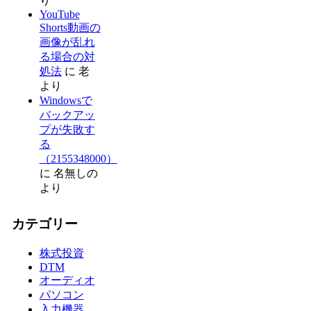
り
YouTube
Shorts動画の
画像が乱れ
る場合の対
処法
に
老
より
Windowsで
バックアッ
プが失敗す
る
（2155348000）
に
名無しの
より
カテゴリー
株式投資
DTM
オーディオ
パソコン
入力機器