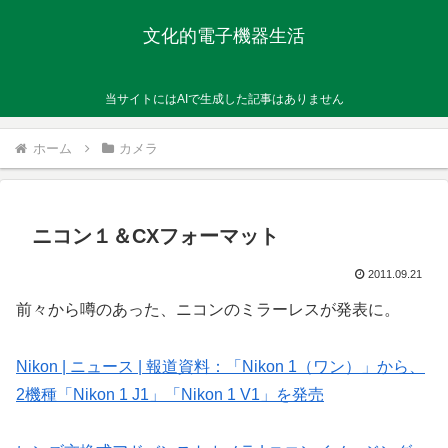
文化的電子機器生活
当サイトにはAIで生成した記事はありません
ホーム
カメラ
ニコン１＆CXフォーマット
2011.09.21
前々から噂のあった、ニコンのミラーレスが発表に。
Nikon | ニュース | 報道資料：「Nikon 1（ワン）」から、
2機種「Nikon 1 J1」「Nikon 1 V1」を発売