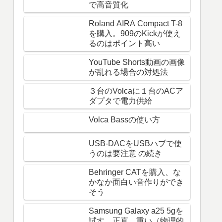
で高音質化
Roland AIRA Compact T-8
を購入。909のKickが使え
るのはポイント高い
YouTube Shorts動画の画像
が乱れる場合の対処法
３台のVolcaに１台のACア
ダプタで電力供給
Volca Bassの使い方
USB-DACをUSBハブで使
うのは要注意 の続き
Behringer CATを購入、な
かなか面白い音作りができ
そう
Samsung Galaxy a25 5gを
試す。正直、重い（物理的