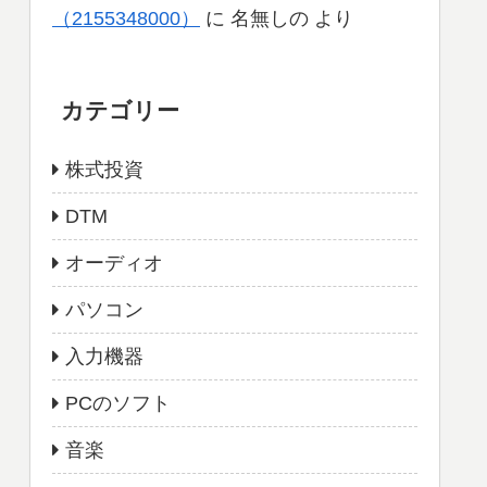
（2155348000）
に
名無しの
より
カテゴリー
株式投資
DTM
オーディオ
パソコン
入力機器
PCのソフト
音楽