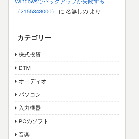
Windowsでバックアップが失敗する
（2155348000）
に
名無しの
より
カテゴリー
株式投資
DTM
オーディオ
パソコン
入力機器
PCのソフト
音楽