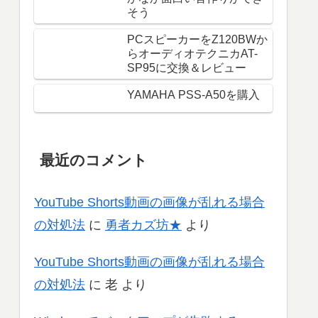
そう
PCスピーカーをZ120BWか
らオーディオテクニカAT-
SP95に交換＆レビュー
YAMAHA PSS-A50を購入
最近のコメント
YouTube Shorts動画の画像が乱れる場合
の対処法
に
勇者カズ坊★
より
YouTube Shorts動画の画像が乱れる場合
の対処法
に
老
より