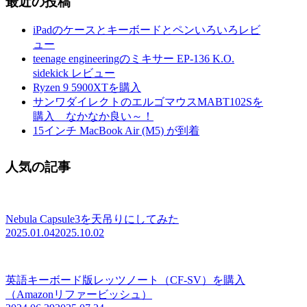
最近の投稿
iPadのケースとキーボードとペンいろいろレビ
ュー
teenage engineeringのミキサー EP-136 K.O.
sidekick レビュー
Ryzen 9 5900XTを購入
サンワダイレクトのエルゴマウスMABT102Sを
購入 なかなか良い～！
15インチ MacBook Air (M5) が到着
人気の記事
Nebula Capsule3を天吊りにしてみた
2025.01.04
2025.10.02
英語キーボード版レッツノート（CF-SV）を購入
（Amazonリファービッシュ）