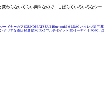
と変わらないくらい簡単なので、しばらくいろいろなシー
ヤーカフ SOUNDPEATS UU2 Bluetooth6.0 LDAC ハイレゾ対応 耳
リアな通話 軽量 防水 IPX5 マルチポイント 3Dオーディオ POPClip2