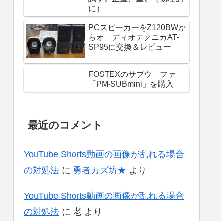
に）
PCスピーカーをZ120BWか
らオーディオテクニカAT-
SP95に交換＆レビュー
FOSTEXのサブウーファー
「PM-SUBmini」を購入
最近のコメント
YouTube Shorts動画の画像が乱れる場合
の対処法
に
勇者カズ坊★
より
YouTube Shorts動画の画像が乱れる場合
の対処法
に
老
より