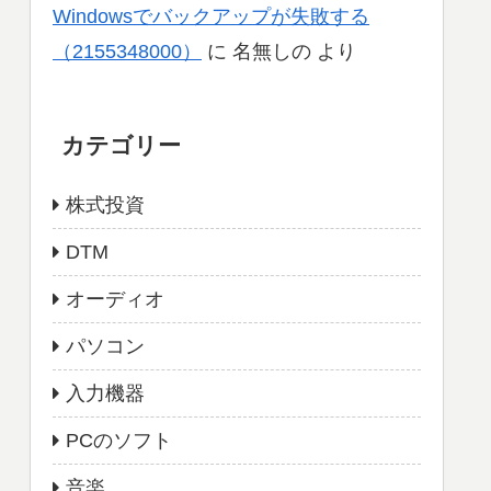
Windowsでバックアップが失敗する
（2155348000）
に
名無しの
より
カテゴリー
株式投資
DTM
オーディオ
パソコン
入力機器
PCのソフト
音楽