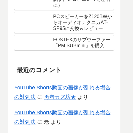
に）
PCスピーカーをZ120BWか
らオーディオテクニカAT-
SP95に交換＆レビュー
FOSTEXのサブウーファー
「PM-SUBmini」を購入
最近のコメント
YouTube Shorts動画の画像が乱れる場合
の対処法
に
勇者カズ坊★
より
YouTube Shorts動画の画像が乱れる場合
の対処法
に
老
より