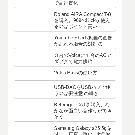
で高音質化
Roland AIRA Compact T-8
を購入。909のKickが使え
るのはポイント高い
YouTube Shorts動画の画像
が乱れる場合の対処法
３台のVolcaに１台のACア
ダプタで電力供給
Volca Bassの使い方
USB-DACをUSBハブで使
うのは要注意 の続き
Behringer CATを購入、な
かなか面白い音作りができ
そう
Samsung Galaxy a25 5gを
試す。正直、重い（物理的