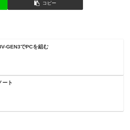
コピー
8Z68V-GEN3でPCを組む
ノート