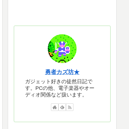
勇者カズ坊★
ガジェット好きの徒然日記で
す。PCの他、電子楽器やオー
ディオ関係など扱います。