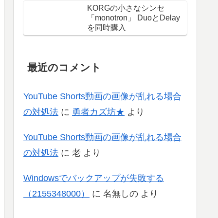
KORGの小さなシンセ
「monotron」 DuoとDelay
を同時購入
最近のコメント
YouTube Shorts動画の画像が乱れる場合
の対処法
に
勇者カズ坊★
より
YouTube Shorts動画の画像が乱れる場合
の対処法
に
老
より
Windowsでバックアップが失敗する
（2155348000）
に
名無しの
より