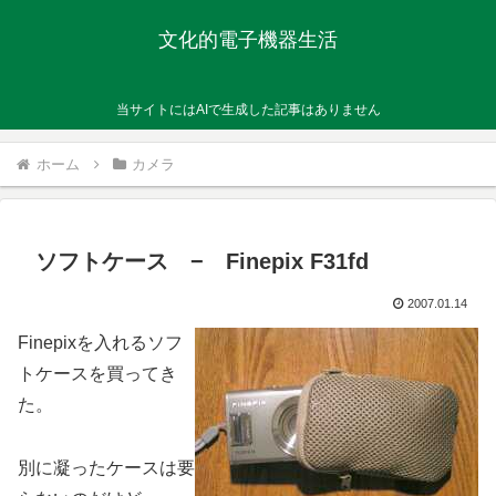
文化的電子機器生活
当サイトにはAIで生成した記事はありません
ホーム
カメラ
ソフトケース − Finepix F31fd
2007.01.14
Finepixを入れるソフ
トケースを買ってき
た。
別に凝ったケースは要