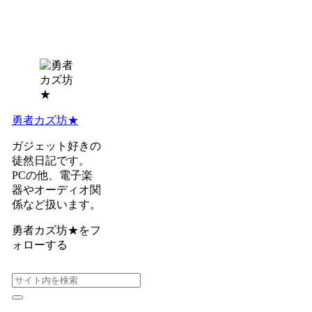
勇者カズ坊★
ガジェット好きの
徒然日記です。
PCの他、電子楽
器やオーディオ関
係など扱います。
勇者カズ坊★をフ
ォローする