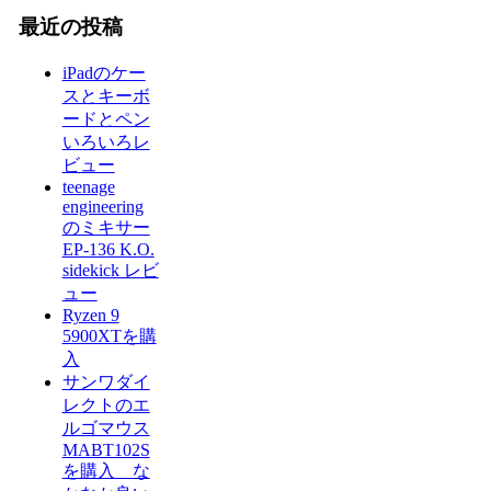
最近の投稿
iPadのケー
スとキーボ
ードとペン
いろいろレ
ビュー
teenage
engineering
のミキサー
EP-136 K.O.
sidekick レビ
ュー
Ryzen 9
5900XTを購
入
サンワダイ
レクトのエ
ルゴマウス
MABT102S
を購入 な