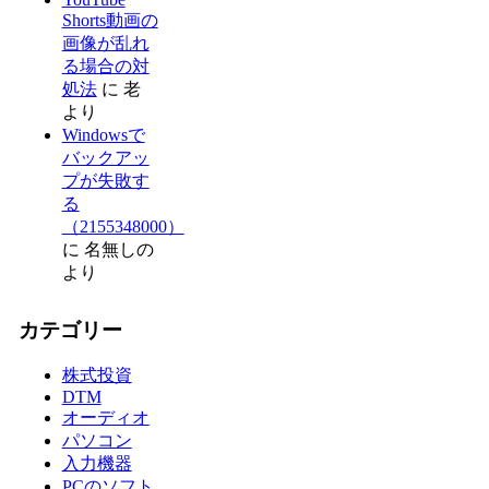
Shorts動画の
画像が乱れ
る場合の対
処法
に
老
より
Windowsで
バックアッ
プが失敗す
る
（2155348000）
に
名無しの
より
カテゴリー
株式投資
DTM
オーディオ
パソコン
入力機器
PCのソフト