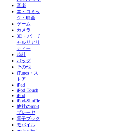
音楽
本・コミッ
ク・映画
ゲーム
カメラ
3D・バーチ
ャルリアリ
ティー
時計
バッグ
その他
iTunes・ス
トア
iPad
iPod-Touch
iPod
iPod-Shuffle
他社のmp3
プレーヤ
電子ブック
モバイル
podcasting