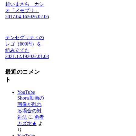
超いまさら カシ
オ「メモプリ」
2017.04.16
2026.02.06
テンセグリティの
レゴ（600円）を
組み立てた
2021.12.19
2022.01.08
最近のコメン
ト
YouTube
Shorts動画の
画像が乱れ
る場合の対
処法
に
勇者
カズ坊★
よ
り
YouTube