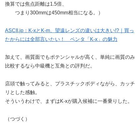
換算では焦点距離は1.5倍、
つまり300mmは450mm相当になる。）
ASCII.jp：K-xとK-m、望遠レンズの違いは大きい!?｜買っ
たからには全部言いたい！ ペンタ「K-x」の魅力
加えて、画質面でもポテンシャルが高く、単純に画質のみ
比較するなら中級機と互角との評判だ。
店頭で触ってみると、プラスチックボディながら、カッチ
リとした感触。
そういうわけで、まずはK-xが購入候補に一番乗りした。
（つづく）