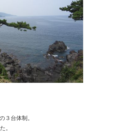
。
-55の３台体制。
った。