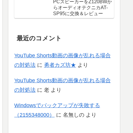
PCスピーカーをZ120BWか
らオーディオテクニカAT-
SP95に交換＆レビュー
最近のコメント
YouTube Shorts動画の画像が乱れる場合
の対処法
に
勇者カズ坊★
より
YouTube Shorts動画の画像が乱れる場合
の対処法
に
老
より
Windowsでバックアップが失敗する
（2155348000）
に
名無しの
より