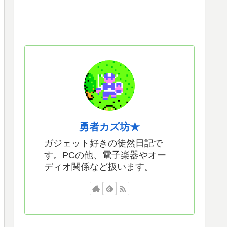
勇者カズ坊★
ガジェット好きの徒然日記で
す。PCの他、電子楽器やオー
ディオ関係など扱います。