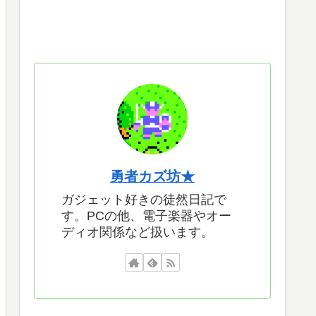
勇者カズ坊★
ガジェット好きの徒然日記で
す。PCの他、電子楽器やオー
ディオ関係など扱います。