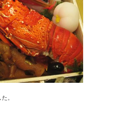
した。
。