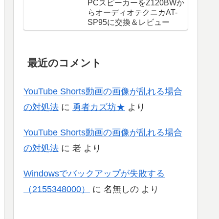
PCスピーカーをZ120BWか
らオーディオテクニカAT-
SP95に交換＆レビュー
最近のコメント
YouTube Shorts動画の画像が乱れる場合
の対処法
に
勇者カズ坊★
より
YouTube Shorts動画の画像が乱れる場合
の対処法
に
老
より
Windowsでバックアップが失敗する
（2155348000）
に
名無しの
より