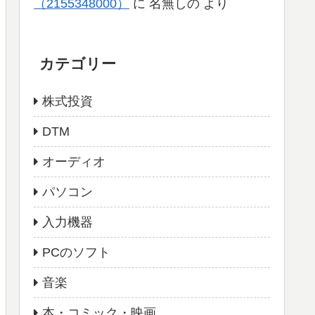
（2155348000）
に
名無しの
より
カテゴリー
株式投資
DTM
オーディオ
パソコン
入力機器
PCのソフト
音楽
本・コミック・映画