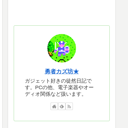
勇者カズ坊★
ガジェット好きの徒然日記で
す。PCの他、電子楽器やオー
ディオ関係など扱います。