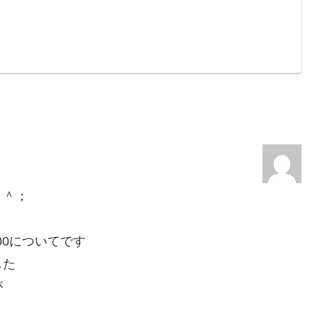
＾＾；
00についてです
した
が