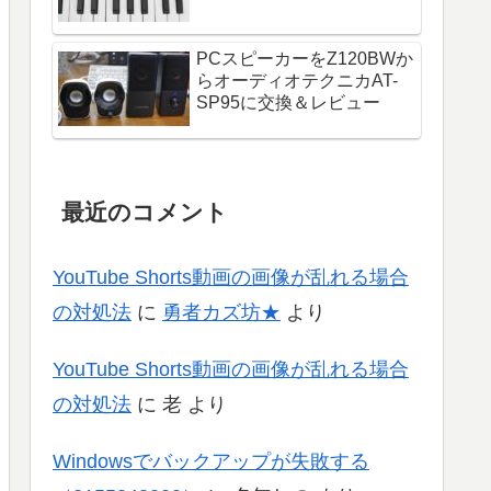
PCスピーカーをZ120BWか
らオーディオテクニカAT-
SP95に交換＆レビュー
最近のコメント
YouTube Shorts動画の画像が乱れる場合
の対処法
に
勇者カズ坊★
より
YouTube Shorts動画の画像が乱れる場合
の対処法
に
老
より
Windowsでバックアップが失敗する