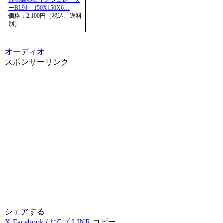
西黒御影石インシュレータ
ーBL91 150X150X6…
価格：2,100円（税込、送料
別）
オーディオ
スポンサーリンク
シェアする
X
Facebook
はてブ
LINE
コピー