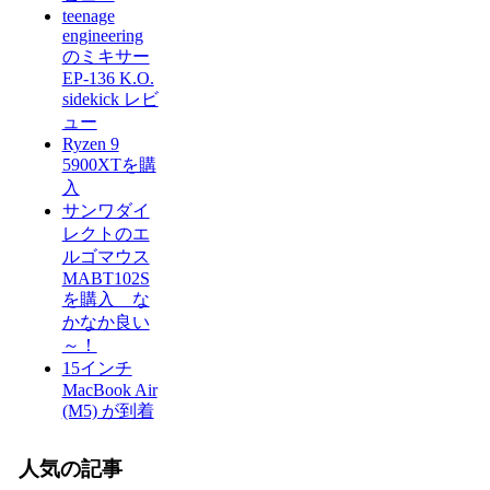
teenage
engineering
のミキサー
EP-136 K.O.
sidekick レビ
ュー
Ryzen 9
5900XTを購
入
サンワダイ
レクトのエ
ルゴマウス
MABT102S
を購入 な
かなか良い
～！
15インチ
MacBook Air
(M5) が到着
人気の記事