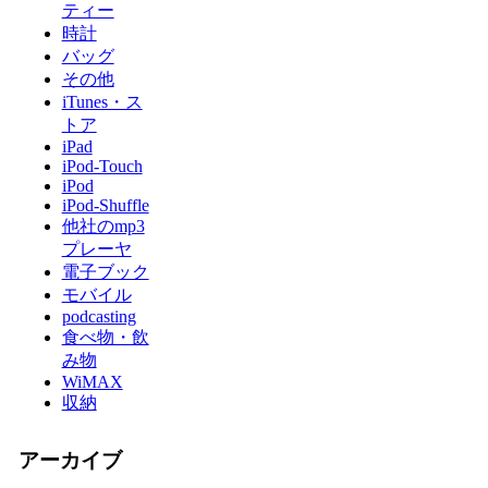
ティー
時計
バッグ
その他
iTunes・ス
トア
iPad
iPod-Touch
iPod
iPod-Shuffle
他社のmp3
プレーヤ
電子ブック
モバイル
podcasting
食べ物・飲
み物
WiMAX
収納
アーカイブ