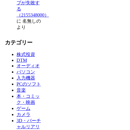
プが失敗す
る
（2155348000）
に
名無しの
より
カテゴリー
株式投資
DTM
オーディオ
パソコン
入力機器
PCのソフト
音楽
本・コミッ
ク・映画
ゲーム
カメラ
3D・バーチ
ャルリアリ