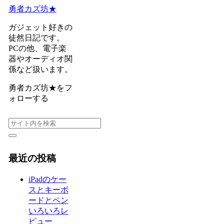
勇者カズ坊★
ガジェット好きの
徒然日記です。
PCの他、電子楽
器やオーディオ関
係など扱います。
勇者カズ坊★をフ
ォローする
最近の投稿
iPadのケー
スとキーボ
ードとペン
いろいろレ
ビュー