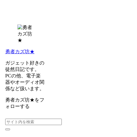
勇者カズ坊★
ガジェット好きの
徒然日記です。
PCの他、電子楽
器やオーディオ関
係など扱います。
勇者カズ坊★をフ
ォローする