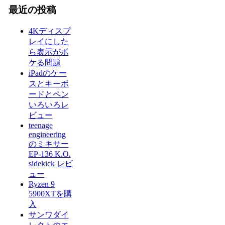
最近の投稿
4Kディスプ
レイにした
ら表示がボ
ケる問題
iPadのケー
スとキーボ
ードとペン
いろいろレ
ビュー
teenage
engineering
のミキサー
EP-136 K.O.
sidekick レビ
ュー
Ryzen 9
5900XTを購
入
サンワダイ