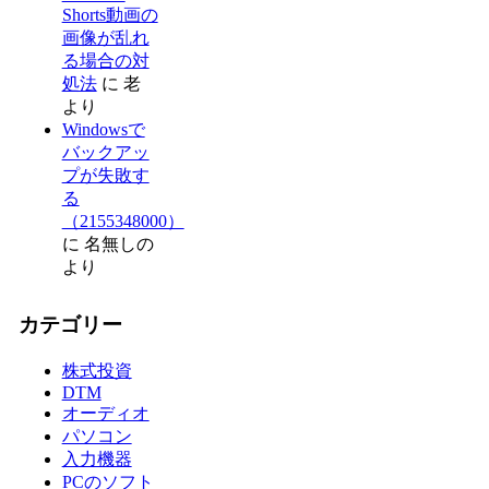
Shorts動画の
画像が乱れ
る場合の対
処法
に
老
より
Windowsで
バックアッ
プが失敗す
る
（2155348000）
に
名無しの
より
カテゴリー
株式投資
DTM
オーディオ
パソコン
入力機器
PCのソフト