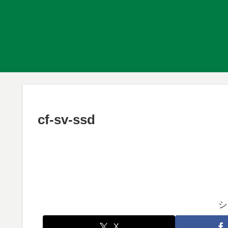
cf-sv-ssd
シ
X