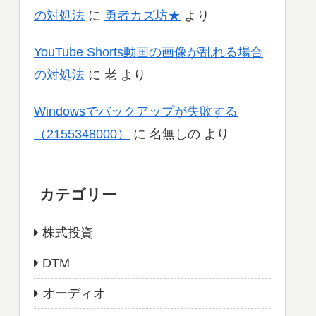
の対処法
に
勇者カズ坊★
より
YouTube Shorts動画の画像が乱れる場合
の対処法
に
老
より
Windowsでバックアップが失敗する
（2155348000）
に
名無しの
より
カテゴリー
株式投資
DTM
オーディオ