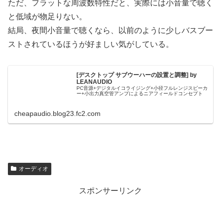
ただ、フラットな周波数特性だと、実際には小音量で聴く
と低域が物足りない。
結局、夜間小音量で聴くなら、以前のように少しバスブー
ストされているほうが好ましい気がしている。
[デスクトップ サブウーハーの設置と調整] by
LEANAUDIO
PC音源+デジタルイコライジング+小径フルレンジスピーカ
ー+小出力真空管アンプによるニアフィールドコンセプト
cheapaudio.blog23.fc2.com
オーディオ
スポンサーリンク