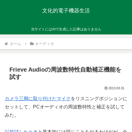
文化的電子機器生活
当サイトにはAIで生成した記事はありません
ホーム
オーディオ
Frieve Audioの周波数特性自動補正機能を
試す
2013.03.31
カメラ三脚に取り付けたマイク
をリスニングポジションに
セットして、PCオーディオの周波数特性と補正を試して
みた。
以前試したとき
と基本的には同じことをやるわけだが、今