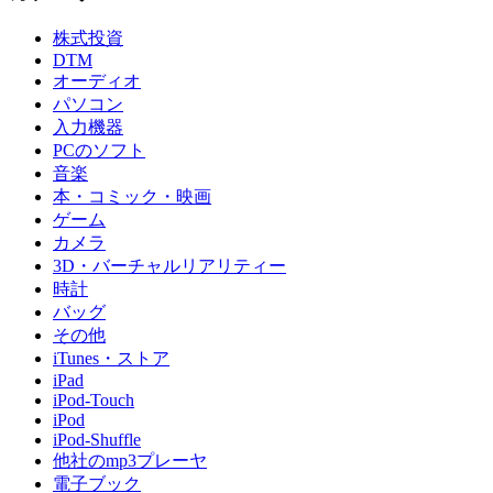
株式投資
DTM
オーディオ
パソコン
入力機器
PCのソフト
音楽
本・コミック・映画
ゲーム
カメラ
3D・バーチャルリアリティー
時計
バッグ
その他
iTunes・ストア
iPad
iPod-Touch
iPod
iPod-Shuffle
他社のmp3プレーヤ
電子ブック