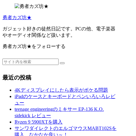
勇者カズ坊★
ガジェット好きの徒然日記です。PCの他、電子楽器
やオーディオ関係など扱います。
勇者カズ坊★をフォローする
最近の投稿
4Kディスプレイにしたら表示がボケる問題
iPadのケースとキーボードとペンいろいろレビ
ュー
teenage engineeringのミキサー EP-136 K.O.
sidekick レビュー
Ryzen 9 5900XTを購入
サンワダイレクトのエルゴマウスMABT102Sを
購入 なかなか良い～！