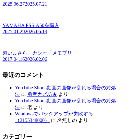
2025.06.27
2025.07.21
YAMAHA PSS-A50を購入
2025.01.29
2026.06.19
超いまさら カシオ「メモプリ」
2017.04.16
2026.02.06
最近のコメント
YouTube Shorts動画の画像が乱れる場合の対処
法
に
勇者カズ坊★
より
YouTube Shorts動画の画像が乱れる場合の対処
法
に
老
より
Windowsでバックアップが失敗する
（2155348000）
に
名無しの
より
カテゴリー