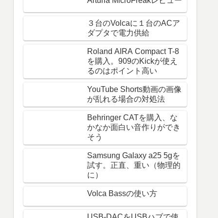
Arturia MicroFreakレビュー
３台のVolcaに１台のACア
ダプタで電力供給
Roland AIRA Compact T-8
を購入。909のKickが使え
るのはポイント高い
YouTube Shorts動画の画像
が乱れる場合の対処法
Behringer CATを購入、な
かなか面白い音作りができ
そう
Samsung Galaxy a25 5gを
試す。正直、重い（物理的
に）
Volca Bassの使い方
USB-DACをUSBハブで使