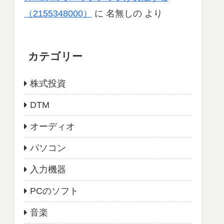
（2155348000）
に
名無しの
より
カテゴリー
株式投資
DTM
オーディオ
パソコン
入力機器
PCのソフト
音楽