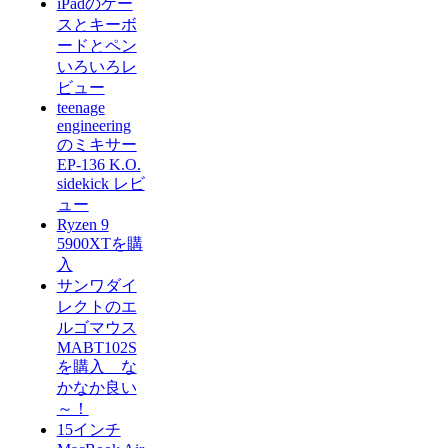
iPadのケー
スとキーボ
ードとペン
いろいろレ
ビュー
teenage
engineering
のミキサー
EP-136 K.O.
sidekick レビ
ュー
Ryzen 9
5900XTを購
入
サンワダイ
レクトのエ
ルゴマウス
MABT102S
を購入 な
かなか良い
～！
15インチ