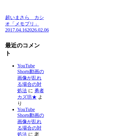
超いまさら カシ
オ「メモプリ」
2017.04.16
2026.02.06
最近のコメン
ト
YouTube
Shorts動画の
画像が乱れ
る場合の対
処法
に
勇者
カズ坊★
よ
り
YouTube
Shorts動画の
画像が乱れ
る場合の対
処法
に
老