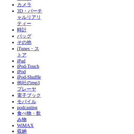
カメラ
3D・バーチ
ャルリアリ
ティー
時計
バッグ
その他
iTunes・ス
トア
iPad
iPod-Touch
iPod
iPod-Shuffle
他社のmp3
プレーヤ
電子ブック
モバイル
podcasting
食べ物・飲
み物
WiMAX
収納