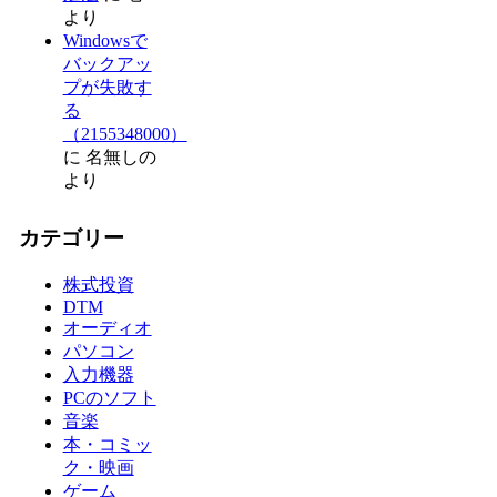
より
Windowsで
バックアッ
プが失敗す
る
（2155348000）
に
名無しの
より
カテゴリー
株式投資
DTM
オーディオ
パソコン
入力機器
PCのソフト
音楽
本・コミッ
ク・映画
ゲーム