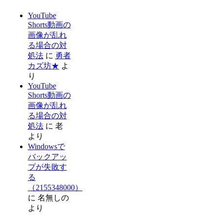
YouTube
Shorts動画の
画像が乱れ
る場合の対
処法
に
勇者
カズ坊★
よ
り
YouTube
Shorts動画の
画像が乱れ
る場合の対
処法
に
老
より
Windowsで
バックアッ
プが失敗す
る
（2155348000）
に
名無しの
より