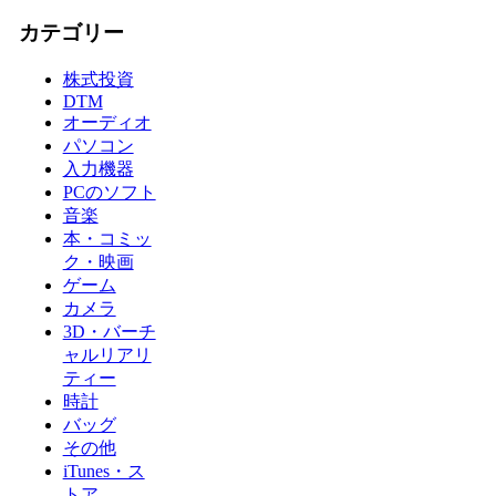
カテゴリー
株式投資
DTM
オーディオ
パソコン
入力機器
PCのソフト
音楽
本・コミッ
ク・映画
ゲーム
カメラ
3D・バーチ
ャルリアリ
ティー
時計
バッグ
その他
iTunes・ス
トア