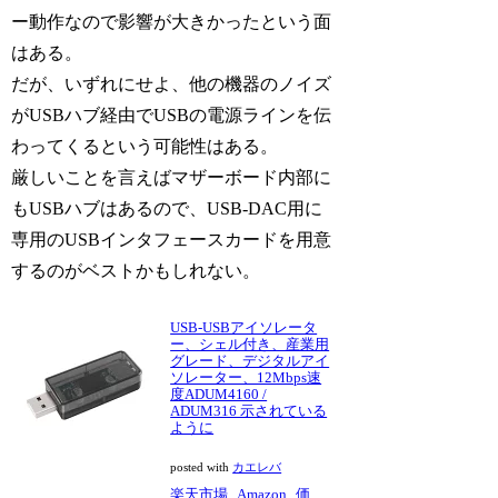
ー動作なので影響が大きかったという面
はある。
だが、いずれにせよ、他の機器のノイズ
がUSBハブ経由でUSBの電源ラインを伝
わってくるという可能性はある。
厳しいことを言えばマザーボード内部に
もUSBハブはあるので、USB-DAC用に
専用のUSBインタフェースカードを用意
するのがベストかもしれない。
USB-USBアイソレータ
ー、シェル付き、産業用
グレード、デジタルアイ
ソレーター、12Mbps速
度ADUM4160 /
ADUM316 示されている
ように
posted with
カエレバ
楽天市場
Amazon
価