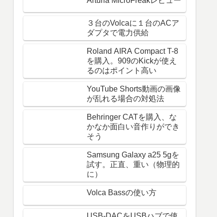
Arturia MicroFreakレビュー
３台のVolcaに１台のACア
ダプタで電力供給
Roland AIRA Compact T-8
を購入。909のKickが使え
るのはポイント高い
YouTube Shorts動画の画像
が乱れる場合の対処法
Behringer CATを購入、な
かなか面白い音作りができ
そう
Samsung Galaxy a25 5gを
試す。正直、重い（物理的
に）
Volca Bassの使い方
USB-DACをUSBハブで使