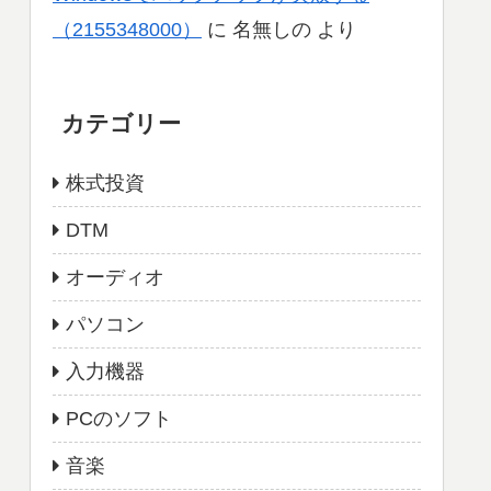
（2155348000）
に
名無しの
より
カテゴリー
株式投資
DTM
オーディオ
パソコン
入力機器
PCのソフト
音楽