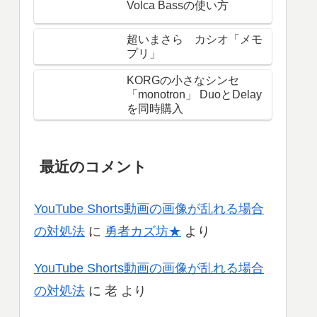
Volca Bassの使い方
超いまさら カシオ「メモ
プリ」
KORGの小さなシンセ
「monotron」 DuoとDelay
を同時購入
最近のコメント
YouTube Shorts動画の画像が乱れる場合
の対処法
に
勇者カズ坊★
より
YouTube Shorts動画の画像が乱れる場合
の対処法
に
老
より