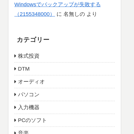
Windowsでバックアップが失敗する
（2155348000）
に
名無しの
より
カテゴリー
株式投資
DTM
オーディオ
パソコン
入力機器
PCのソフト
音楽