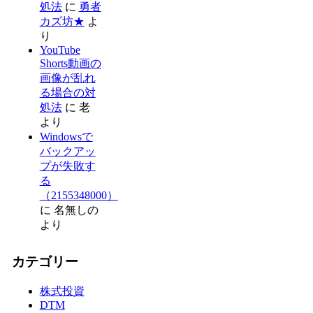
処法
に
勇者
カズ坊★
よ
り
YouTube
Shorts動画の
画像が乱れ
る場合の対
処法
に
老
より
Windowsで
バックアッ
プが失敗す
る
（2155348000）
に
名無しの
より
カテゴリー
株式投資
DTM