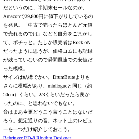
だというのに、半期末セールなのか、
Amazonで29,800円に値下がりしているの
を発見。「中古で売ったらほとんど元値
で売れるのでは」などと自分をごまかし
て、ポチっと。たしか販売者はRock oN
だったように思うが、価格コムにも記録
が残っていないので瞬間風速での安値だ
った模様。
サイズは結構でかい。DrumBruteよりも
さらに横幅があり、minilogueと同じ（約
50cm）くらい。2/3くらいだったら良か
ったのに、と思わないでもない。
音はまあ今更どうこう言うことはないだ
ろう。想定通りの音。ネット上のレビュ
ーを一つだけ紹介しておこう。
Behringer RD-8 Rhythm Designer