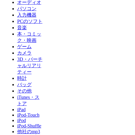
オーディオ
パソコン
入力機器
PCのソフト
音楽
本・コミッ
ク・映画
ゲーム
カメラ
3D・バーチ
ャルリアリ
ティー
時計
バッグ
その他
iTunes・ス
トア
iPad
iPod-Touch
iPod
iPod-Shuffle
他社のmp3