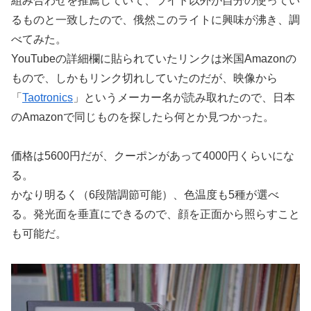
組み合わせを推薦していて、ライト以外が自分の使ってい
るものと一致したので、俄然このライトに興味が沸き、調
べてみた。
YouTubeの詳細欄に貼られていたリンクは米国Amazonの
もので、しかもリンク切れしていたのだが、映像から
「
Taotronics
」というメーカー名が読み取れたので、日本
のAmazonで同じものを探したら何とか見つかった。
価格は5600円だが、クーポンがあって4000円くらいにな
る。
かなり明るく（6段階調節可能）、色温度も5種が選べ
る。発光面を垂直にできるので、顔を正面から照らすこと
も可能だ。