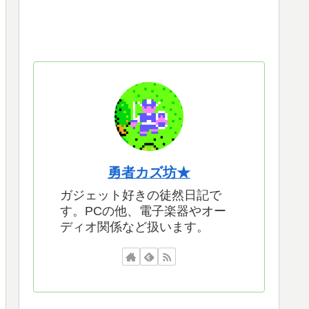
勇者カズ坊★
ガジェット好きの徒然日記で
す。PCの他、電子楽器やオー
ディオ関係など扱います。