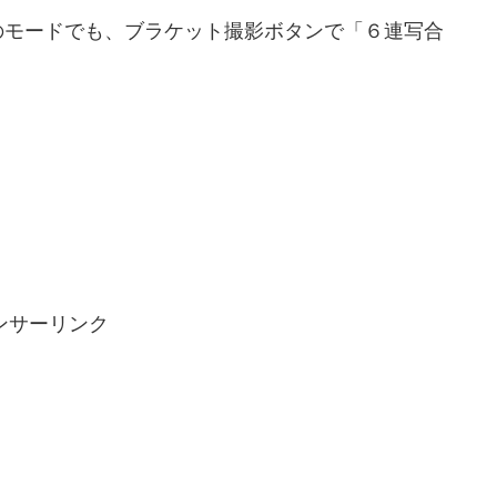
のモードでも、ブラケット撮影ボタンで「６連写合
。
ンサーリンク